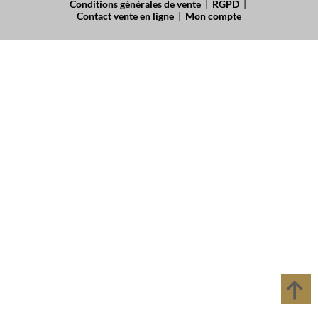
Conditions générales de vente
|
RGPD
|
Contact vente en ligne
|
Mon compte