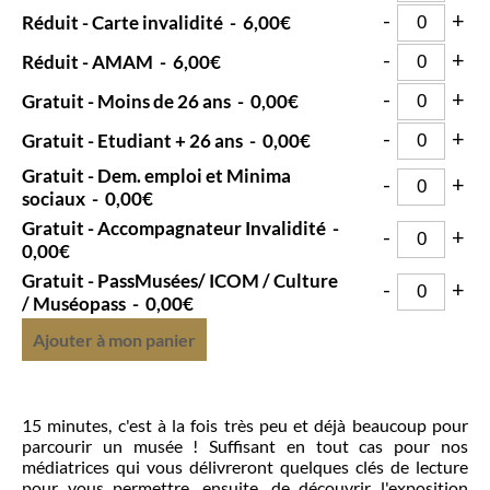
-
+
Réduit - Carte invalidité
-
6,00€
-
+
Réduit - AMAM
-
6,00€
-
+
Gratuit - Moins de 26 ans
-
0,00€
-
+
Gratuit - Etudiant + 26 ans
-
0,00€
Gratuit - Dem. emploi et Minima
-
+
sociaux
-
0,00€
Gratuit - Accompagnateur Invalidité
-
-
+
0,00€
Gratuit - PassMusées/ ICOM / Culture
-
+
/ Muséopass
-
0,00€
Ajouter à mon panier
15 minutes, c'est à la fois très peu et déjà beaucoup pour
parcourir un musée ! Suffisant en tout cas pour nos
médiatrices qui vous délivreront quelques clés de lecture
pour vous permettre, ensuite, de découvrir l'exposition