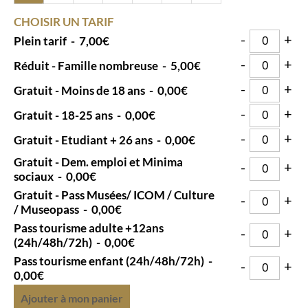
CHOISIR UN TARIF
-
+
Plein tarif
-
7,00€
-
+
Réduit - Famille nombreuse
-
5,00€
-
+
Gratuit - Moins de 18 ans
-
0,00€
-
+
Gratuit - 18-25 ans
-
0,00€
-
+
Gratuit - Etudiant + 26 ans
-
0,00€
Gratuit - Dem. emploi et Minima
-
+
sociaux
-
0,00€
Gratuit - Pass Musées/ ICOM / Culture
-
+
/ Museopass
-
0,00€
Pass tourisme adulte +12ans
-
+
(24h/48h/72h)
-
0,00€
Pass tourisme enfant (24h/48h/72h)
-
-
+
0,00€
Ajouter à mon panier