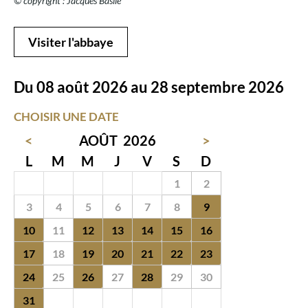
© copyright : Jacques Basile
Visiter l'abbaye
Du 08 août 2026 au 28 septembre 2026
CHOISIR UNE DATE
<
AOÛT
2026
>
L
M
M
J
V
S
D
27
28
29
30
31
1
2
3
4
5
6
7
8
9
10
11
12
13
14
15
16
17
18
19
20
21
22
23
24
25
26
27
28
29
30
31
1
2
3
4
5
6