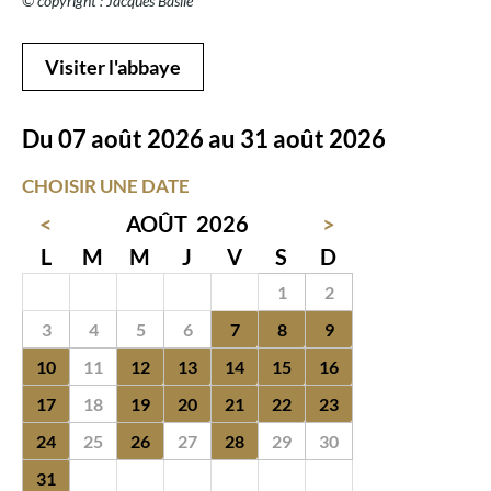
© copyright : Jacques Basile
Visiter l'abbaye
Du 07 août 2026 au 31 août 2026
CHOISIR UNE DATE
<
AOÛT
2026
>
L
M
M
J
V
S
D
27
28
29
30
31
1
2
3
4
5
6
7
8
9
10
11
12
13
14
15
16
17
18
19
20
21
22
23
24
25
26
27
28
29
30
31
1
2
3
4
5
6