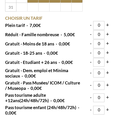
31
1
2
3
4
5
6
CHOISIR UN TARIF
-
+
Plein tarif
-
7,00€
-
+
Réduit - Famille nombreuse
-
5,00€
-
+
Gratuit - Moins de 18 ans
-
0,00€
-
+
Gratuit - 18-25 ans
-
0,00€
-
+
Gratuit - Etudiant + 26 ans
-
0,00€
Gratuit - Dem. emploi et Minima
-
+
sociaux
-
0,00€
Gratuit - Pass Musées/ ICOM / Culture
-
+
/ Museopa
-
0,00€
Pass tourisme adulte
-
+
+12ans(24h/48h/72h)
-
0,00€
Pass tourisme enfant (24h/48h/72h)
-
-
+
0,00€