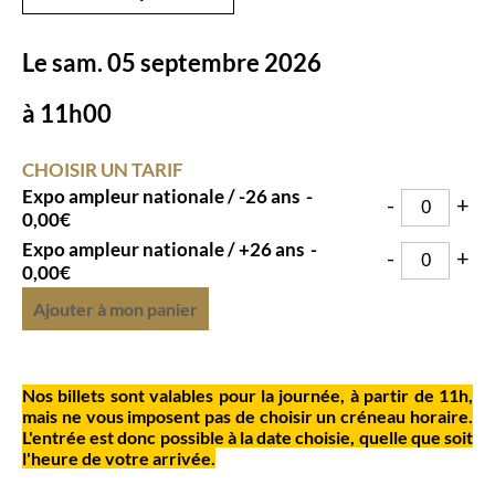
Le sam. 05 septembre 2026
à
11h00
CHOISIR UN TARIF
Expo ampleur nationale / -26 ans
-
-
+
0,00€
Expo ampleur nationale / +26 ans
-
-
+
0,00€
Ajouter à mon panier
Nos billets sont valables pour la journée, à partir de 11h,
mais ne vous imposent pas de choisir un créneau horaire.
L'entrée est donc possible à la date choisie, quelle que soit
l'heure de votre arrivée.