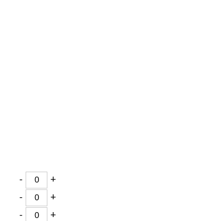
-
+
-
+
-
+