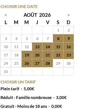
CHOISIR UNE DATE
<
AOÛT
2026
>
L
M
M
J
V
S
D
27
28
29
30
31
1
2
3
4
5
6
7
8
9
10
11
12
13
14
15
16
17
18
19
20
21
22
23
24
25
26
27
28
29
30
31
1
2
3
4
5
6
CHOISIR UN TARIF
Plein tarif
-
5,00€
Réduit - Famille nombreuse
-
3,00€
Gratuit - Moins de 18 ans
-
0,00€